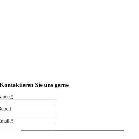
Kontaktieren Sie uns gerne
Name
*
etreff
Email
*